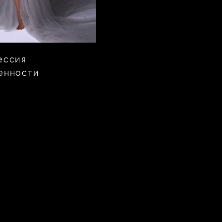
ессия
енности